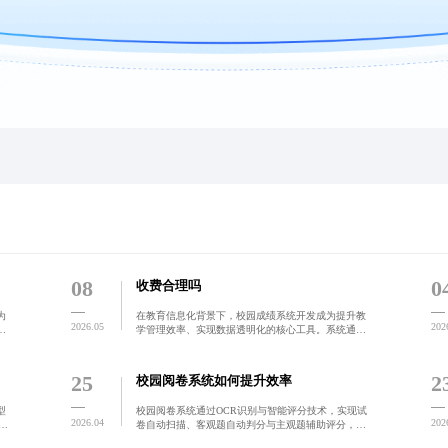
08
0
收费合理吗
为
在教育信息化背景下，校园成绩系统开发成为提升教
2026.05
202
学管理效率、实现数据透明化的核心工具。系统通过
产
模块化设计，支持新高考赋分、选科分析、学业预警
数
等专属功能，满足初中、高中、职校等不同学段需
求，助力学校从‘管
25
2
校园阅卷系统如何提升效率
型
校园阅卷系统通过OCR识别与智能评分技术，实现试
2026.04
202
化
卷自动扫描、客观题自动判分与主观题辅助评分，显
统
著提升阅卷效率与评分公正性。支持多维度数据分