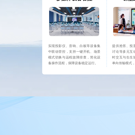
实现投影仪、音响、白板等设备集
提供抢答、投
中联动管控，支持一键开机、场景
讨论等多元互
模式切换与远程故障排查，简化设
时交互与生生
备操作流程，保障设备稳定运行。
单向传输模式